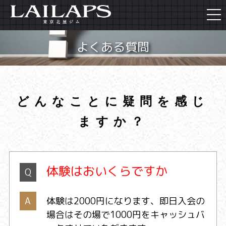
togg
navi
よくある質問
どんなことに疑問を感じ
ますか？
体験はおいくらですか
Q
A
体験は2000円になります、即日入会の
場合はその場で1000円をキャッシュバ