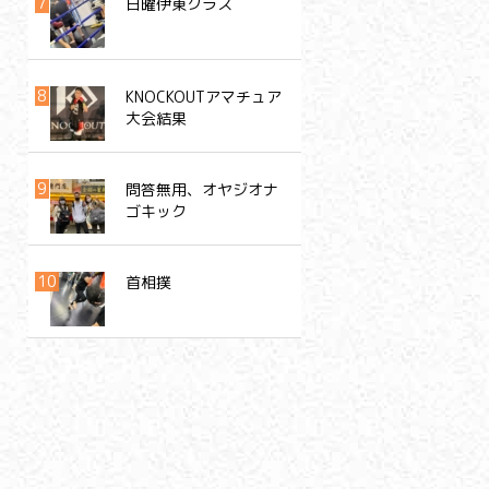
日曜伊東クラス
KNOCKOUTアマチュア
大会結果
問答無用、オヤジオナ
ゴキック
首相撲